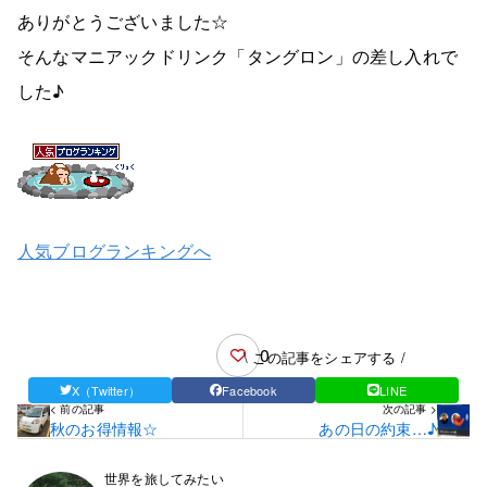
ありがとうございました☆
そんなマニアックドリンク「タングロン」の差し入れで
した♪
人気ブログランキングへ
0
\ この記事をシェアする /
X（Twitter）
Facebook
LINE
< 前の記事
次の記事 >
秋のお得情報☆
あの日の約束…♪
世界を旅してみたい