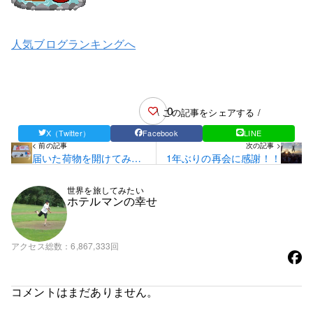
人気ブログランキングへ
0
\ この記事をシェアする /
X（Twitter）
Facebook
LINE
< 前の記事
次の記事 >
届いた荷物を開けてみる
1年ぶりの再会に感謝！！
と…
世界を旅してみたい
ホテルマンの幸せ
アクセス総数
6,867,333回
コメントはまだありません。