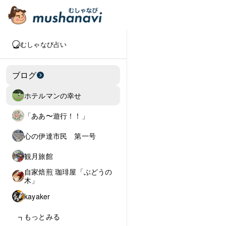
むしゃなび占い
ブログ
ホテルマンの幸せ
「ああ〜遊行！！」
心の伊達市民 第一号
観月旅館
自家焙煎 珈琲屋「ぶどうの
木」
kayaker
もっとみる