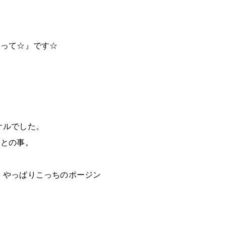
被って☆』です☆
オルでした。
』との事。
、やっぱりこっちのポージン