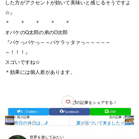
した方がアクセントが効いて美味いと感じるそうですよ
☆』
＊ ＊ ＊ ＊ ＊
オバケのQ太郎の弟のO次郎
『バケっバケっ～～バケラッタァっ～～～～～
～！！！』
スゴいですね☆
＊効果には個人差があります。
1
\ この記事をシェアする /
X（Twitter）
Facebook
LINE
< 前の記事
次の記事 >
昨日の休日は…♪
夏が近づいて来ました☆
世界を旅してみたい