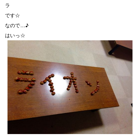
ラ
です☆
なので…♪
はいっ☆