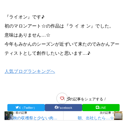
『ライオン』です♪
初のマロンアート☆の作品は『ラ イ オ ン』でした。
意味はありません…☆
今年もみかんのシーズンが近ずいて来たのでみかんアー
ティストとして創作したいと思います…♪
人気ブログランキングへ
0
\ この記事をシェアする /
X（Twitter）
Facebook
LINE
< 前の記事
次の記事 >
秋の収穫祭と少ない肉…
朝、出社したら…☆
☆