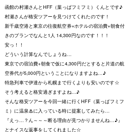
函館の村瀬さんとHFF（葉っぱフミフミ）くんとです♪
村瀬さんが格安ツアーを見つけてくれたのです！
新千歳空港と東京の往復航空券+ホテルの宿泊費+朝食付
きのプランでなんと1人 14,300円なのです！！！
安っ！！
どういう計算なんでしょうね…
東京での宿泊費+朝食で仮に4,300円だとすると片道の航
空券代が5,000円ということになりますよね…♪
特急列車で伊達から札幌まで行くよりも安いのです☆
そう考えると格安過ぎますよね…♪
そんな格安ツアーを今回一緒に行くHFF（葉っぱフミフ
ミ）に温泉♨に入っている時に提案してみたら…
『えっ…？ん～～～断る理由が見つかりませんね…♪』
とナイスな返事をしてくれました☆