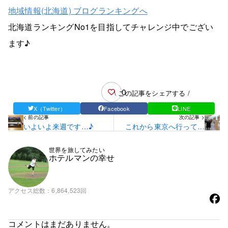
地域情報(北海道) ブログランキングへ
北海道ランキングNo1を目指してチャレンジ中でござい
ます♪
0
\ この記事をシェアする /
X（Twitter）
Facebook
LINE
< 前の記事
次の記事 >
いよいよ来週です…♪
これから東京へ行ってき
ます☆
世界を旅してみたい
ホテルマンの幸せ
アクセス総数
6,864,523回
コメントはまだありません。