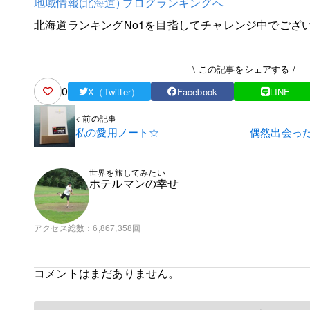
地域情報(北海道) ブログランキングへ
北海道ランキングNo1を目指してチャレンジ中でござ
\ この記事をシェアする /
0
X（Twitter）
Facebook
LINE
< 前の記事
私の愛用ノート☆
偶然出会っ
世界を旅してみたい
ホテルマンの幸せ
アクセス総数
6,867,358回
コメントはまだありません。