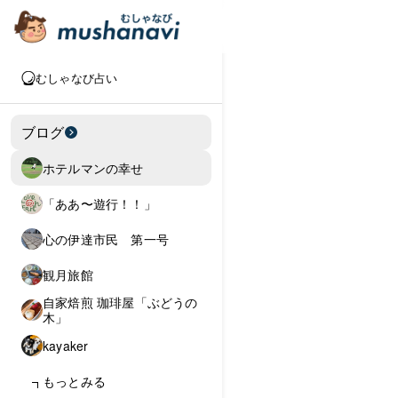
むしゃなび占い
ブログ
ホテルマンの幸せ
「ああ〜遊行！！」
心の伊達市民 第一号
観月旅館
自家焙煎 珈琲屋「ぶどうの
木」
kayaker
もっとみる