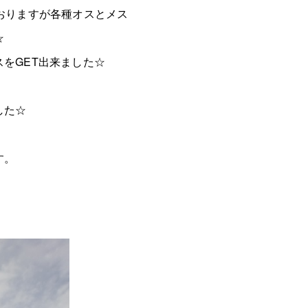
おりますが各種オスとメス
☆
をGET出来ました☆
した☆
す。