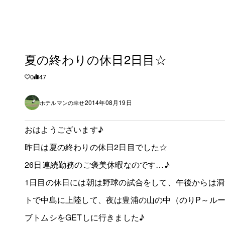
夏の終わりの休日2日目☆
0
47
2014年08月19日
ホテルマンの幸せ
おはようございます♪
昨日は夏の終わりの休日2日目でした☆
26日連続勤務のご褒美休暇なのです…♪
1日目の休日には朝は野球の試合をして、午後からは
トで中島に上陸して、夜は豊浦の山の中（のりP～ル
ブトムシをGETしに行きました♪