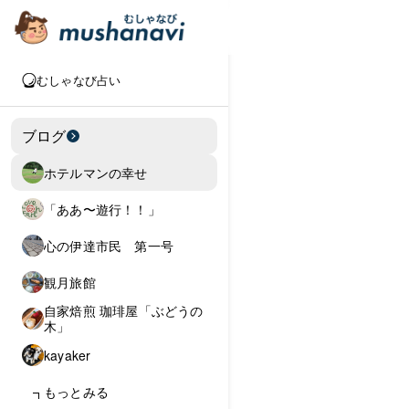
むしゃなび占い
ブログ
ホテルマンの幸せ
「ああ〜遊行！！」
心の伊達市民 第一号
観月旅館
自家焙煎 珈琲屋「ぶどうの
木」
kayaker
もっとみる