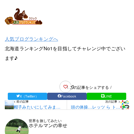
人気ブログランキングへ
北海道ランキングNo1を目指してチャレンジ中でござい
ます♪
0
\ この記事をシェアする /
X（Twitter）
Facebook
LINE
< 前の記事
次の記事 >
帽子みたいにしてみまし
頭の体操…レッツ ら トラ
た…☆
イ です☆
世界を旅してみたい
ホテルマンの幸せ