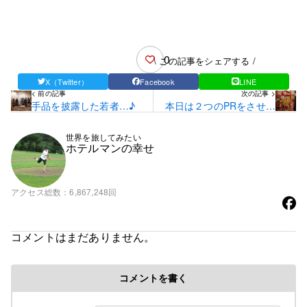
0
\ この記事をシェアする /
X（Twitter）
Facebook
LINE
< 前の記事
次の記事 >
手品を披露した若者…♪
本日は２つのPRをさせて
いただきました…♪
世界を旅してみたい
ホテルマンの幸せ
アクセス総数
6,867,248回
コメントはまだありません。
コメントを書く