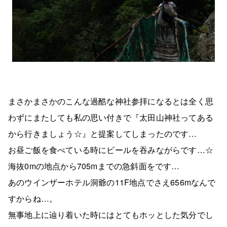
まさかまさかのこんな過酷な神社参拝になるとは全く思
わずにまたしても私の思い付きで『太田山神社ってある
から行きましょう☆』と提案してしまったのです…
お昼ご飯を食べている時にビールを吞みながらです…☆
海抜0mの地点から705mまでの急斜面をです…
あのウインザーホテル洞爺の11F地点でさえ656mなんで
すからね…。
無事地上に辿り着いた時にはとてもホッとした気分でし