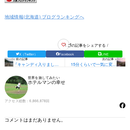
地域情報(北海道) ブログランキングへ
1
\ この記事をシェアする /
X（Twitter）
Facebook
LINE
< 前の記事
次の記事 >
『キャンディ入りまし
15分くらいで一気に変わ
た』の張り紙と遭遇☆
ったピリカ湖の空…☆
世界を旅してみたい
ホテルマンの幸せ
アクセス総数
6,866,878回
コメントはまだありません。