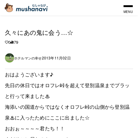
MENU
久々にあの鬼に会う…☆
0
79
2013年11月02日
ホテルマンの幸せ
おはようございます♪
先日の休日ではオロフレ峠を超えて登別温泉までプラッ
と行って来ました♨
海添いの国道からではなくオロフレ峠の山側から登別温
泉♨に入ったためにここに出ました☆
おおぉ～～～～君たち！！