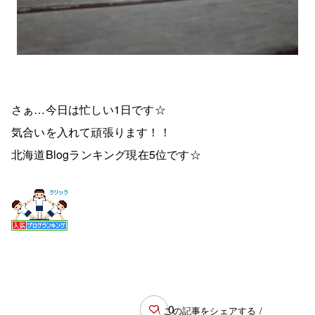
さぁ…今日は忙しい1日です☆
気合いを入れて頑張ります！！
北海道Blogランキング現在5位です☆
0
\ この記事をシェアする /