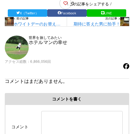
0
\ この記事をシェアする /
X（Twitter）
Facebook
LINE
< 前の記事
次の記事 >
ホワイトデーのお替えし
期待に答えた男に拍手！
♪
世界を旅してみたい
ホテルマンの幸せ
アクセス総数
6,866,056回
コメントはまだありません。
コメントを書く
コメント