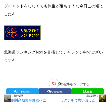
ダイエットをしなくても体重が落ちそうな今日この頃で
した♪
北海道ランキングNo1を目指してチャレンジ中でござい
ます♪
0
\ この記事をシェアする /
X（Twitter）
Facebook
LINE
< 前の記事
次の記事 >
鵡川高校野球部寮へ立ち
カクテルで思い出したこ
寄る♪
と♪