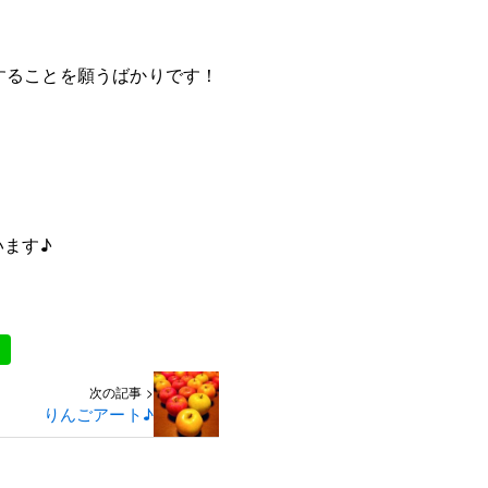
することを願うばかりです！
います♪
次の記事 >
りんごアート♪