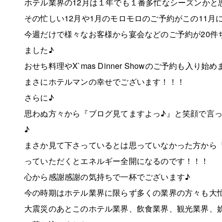
ホテル業界の12月は１年でも１番多忙なシーズンかと
その忙しい12月や1月のモロモロのご予約がこの11月
今週だけで様々なお客様から宴会などのご予約が20件
ました♪
おせち料理やX`mas Dinner Showのご予約も入り始
まさにホテルマンの幸せでございます！！！
さらに♪
思わぬ方々から『ブログ見てますよっ♪』と笑顔で言
♪
まさか見て下さっているとは思っていなかった方から
っていただくとエネルギー全開になるのです！！！
心から感謝感謝の気持ちで一杯でございます♪
今の時期はホテル業界に限らず多くの業界の方々も大
大震災のあとこのホテル業界、飲食業界、観光業界、