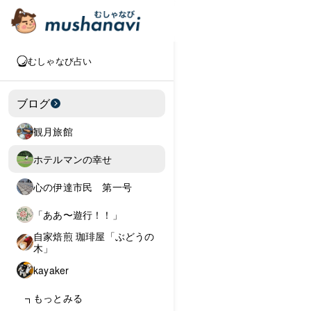
むしゃなび占い
ブログ
観月旅館
ホテルマンの幸せ
心の伊達市民 第一号
「ああ〜遊行！！」
自家焙煎 珈琲屋「ぶどうの
木」
kayaker
もっとみる