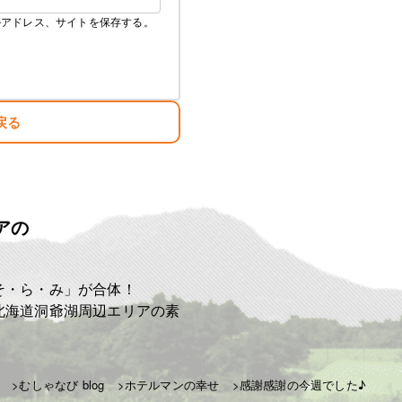
ルアドレス、サイトを保存する。
戻る
アの
ト
そ・ら・み」が合体！
北海道洞爺湖周辺エリアの素
むしゃなび blog
ホテルマンの幸せ
感謝感謝の今週でした♪