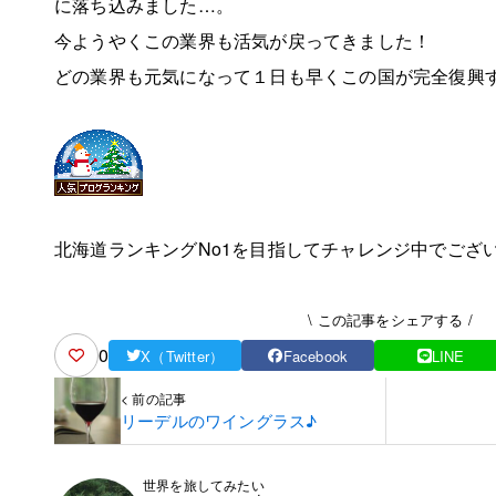
に落ち込みました…。
今ようやくこの業界も活気が戻ってきました！
どの業界も元気になって１日も早くこの国が完全復興
北海道ランキングNo1を目指してチャレンジ中でござ
\ この記事をシェアする /
0
X（Twitter）
Facebook
LINE
< 前の記事
リーデルのワイングラス♪
世界を旅してみたい