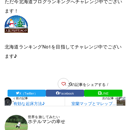
ただ今北海道ブログランキングへチャレンジ中でござい
ます！
北海道ランキングNo1を目指してチャレンジ中でござい
ます♪
0
\ この記事をシェアする /
X（Twitter）
Facebook
LINE
< 前の記事
次の記事 >
有効な起床方法♪
室蘭マップとマレップマ
ップ♪
世界を旅してみたい
ホテルマンの幸せ