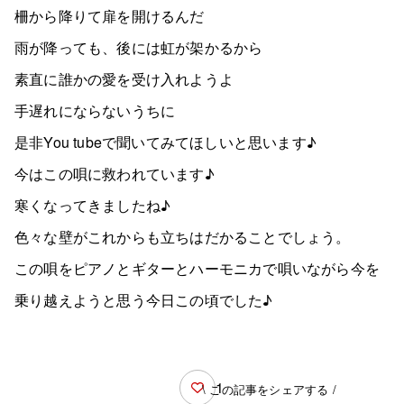
柵から降りて扉を開けるんだ
雨が降っても、後には虹が架かるから
素直に誰かの愛を受け入れようよ
手遅れにならないうちに
是非You tubeで聞いてみてほしいと思います♪
今はこの唄に救われています♪
寒くなってきましたね♪
色々な壁がこれからも立ちはだかることでしょう。
この唄をピアノとギターとハーモニカで唄いながら今を
乗り越えようと思う今日この頃でした♪
1
\ この記事をシェアする /