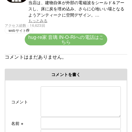
当店は、建物自体が外部の電磁波をシールド＆アー
スし、床に炭を埋め込み、さらに心地いい場となる
ようアンティークに空間デザイン。
子供の頃から全く肉食をしないオーナーが作るオリ
もっとみる
アクセス総数
16,623回
ジナルヴィーガン食「いのち食」は、無除草剤・無
webサイト
農薬・無肥料の自然栽培ものを使用し、自家製にこ
hug-re家 音璃 IN-O-RIへの電話はこ
だわり、酵素たっぷり。
ちら
お客様が癒され、元気になる姿を見るのが私たちの
喜びです。
コメントはまだありません。
コメントを書く
コメント
名前
※