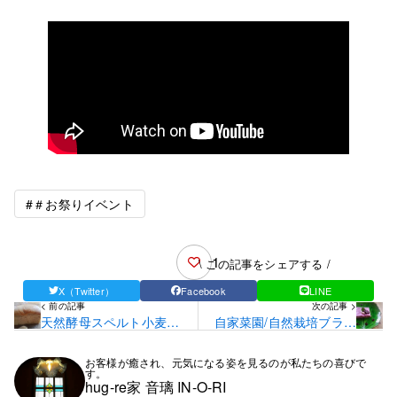
#＃お祭りイベント
1
\ この記事をシェアする /
X（Twitter）
Facebook
LINE
< 前の記事
次の記事 >
天然酵母スペルト小麦自
自家菜園/自然栽培ブラッ
家製パン
クラズベリーレアチーズ
ケーキ
お客様が癒され、元気になる姿を見るのが私たちの喜びで
す。
hug-re家 音璃 IN-O-RI