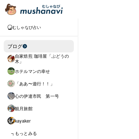
むしゃなび占い
ブログ
自家焙煎 珈琲屋「ぶどうの
木」
ホテルマンの幸せ
「ああ〜遊行！！」
心の伊達市民 第一号
観月旅館
kayaker
もっとみる