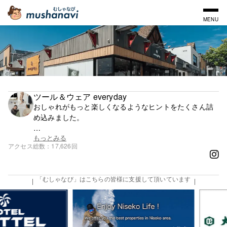
MENU
ツール＆ウェア everyday
おしゃれがもっと楽しくなるようなヒントをたくさん詰
め込みました。
洗練された大人カジュアルウェアなどのアパレル。使い
もっとみる
アクセス総数
17,626回
やすく見た目もおしゃれ、そして高品質で確かなキッチ
ンツールやテーブルウェア。
「むしゃなび」はこちらの皆様に支援して頂いています
新しい形のアパレルショップです。
幅広い年代、男女問わずご来店頂けます。