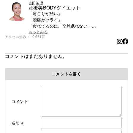
吉田茉理
産後美BODYダイエット
「肩こりが酷い」
「腰痛がツライ」
「疲れてるのに、全然眠れない」
「産後太ったまま痩せる気配ない…」
もっとみる
アクセス総数
10,661回
こんな悩み抱えていませんか？
コメントはまだありません。
体は変わります。
その不調は改善できるんです。
コメントを書く
幼少期から虚弱体質。
20代になる生理が止まるほど体がボロボロだった私
が、産後7年の今、人生史上最高に元気！
健やかな身体を手に入れるにはちょっとしたコツが
コメント
あるんです😁
あなたもそのコツを知って、
名前
※
一緒に健やかな日々を手に入れましょう！