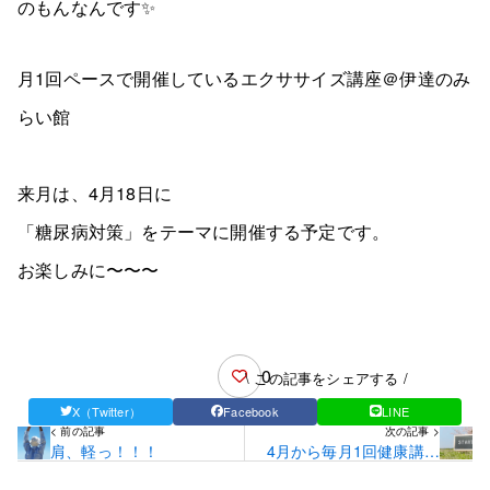
のもんなんです✨
月1回ペースで開催しているエクササイズ講座＠伊達のみ
らい館
来月は、4月18日に
「糖尿病対策」をテーマに開催する予定です。
お楽しみに〜〜〜
0
\ この記事をシェアする /
X（Twitter）
Facebook
LINE
< 前の記事
次の記事 >
肩、軽っ！！！
4月から毎月1回健康講座
を催します！