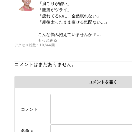
「肩こりが酷い」
「腰痛がツライ」
「疲れてるのに、全然眠れない」
「産後太ったまま痩せる気配ない…」
こんな悩み抱えていませんか？
もっとみる
アクセス総数
10,644回
体は変わります。
その不調は改善できるんです。
コメントはまだありません。
幼少期から虚弱体質。
20代になる生理が止まるほど体がボロボロだった
最高に元気！
コメントを書く
健やかな身体を手に入れるにはちょっとしたコツが
あなたもそのコツを知って、
一緒に健やかな日々を手に入れましょう！
コメント
名前
※