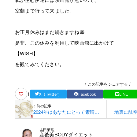
室蘭まで行って来ました。
お正月休みはまだ続きますね😁
是非、この休みを利用して映画館に出かけて
【WISH】
を観てみてください。
\ この記事をシェアする /
1
X（Twitter）
Facebook
LINE
< 前の記事
2024年はあなたにとって素晴ら
地震に航空
しい一年になる
吉田茉理
産後美BODYダイエット