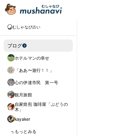
むしゃなび占い
ブログ
ホテルマンの幸せ
「ああ〜遊行！！」
心の伊達市民 第一号
観月旅館
自家焙煎 珈琲屋「ぶどうの
木」
kayaker
もっとみる