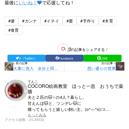
最後に
いいね！
で応援してね！
#箸
#カンナ
#イチイ
#栗
#手作り
#木育
#食育
3
\ この記事をシェアする /
X（Twitter）
Facebook
LINE
< 前の記事
次の記事 >
大暑に突入 水分と同時
思い通りの世界
にミネラルも
てんこ
COCORO絵画教室 ほっと一息 おうちで薬
膳
夫と２匹の🐱♀の4人？暮らし。
甘えんぼ🐱と、ツンデレ🐱に
構ってもらうと嬉しい飼い主。(o^―^o)ﾆｺ
この子たちの為にもがんばるぞ～
もっとみる
アクセス総数
20,393回