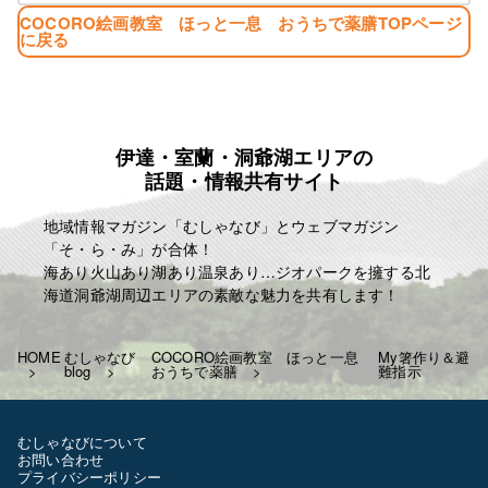
COCORO絵画教室 ほっと一息 おうちで薬膳TOPページ
に戻る
伊達・室蘭・洞爺湖エリアの
話題・情報共有サイト
地域情報マガジン「むしゃなび」とウェブマガジン
「そ・ら・み」が合体！
海あり火山あり湖あり温泉あり…ジオパークを擁する北
海道洞爺湖周辺エリアの素敵な魅力を共有します！
HOME
むしゃなび
COCORO絵画教室 ほっと一息
My箸作り＆避
blog
おうちで薬膳
難指示
むしゃなびについて
お問い合わせ
プライバシーポリシー