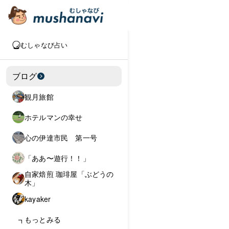
むしゃなび占い
ブログ
観月旅館
ホテルマンの幸せ
心の伊達市民 第一号
「ああ〜遊行！！」
自家焙煎 珈琲屋「ぶどうの
木」
kayaker
もっとみる