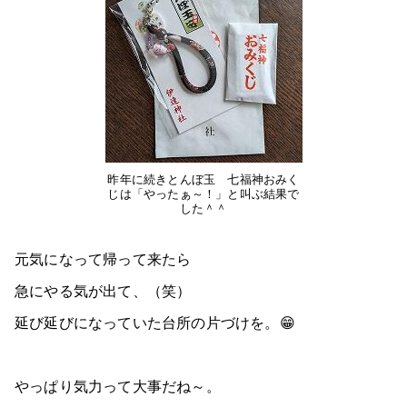
昨年に続きとんぼ玉 七福神おみく
じは「やったぁ～！」と叫ぶ結果で
した＾＾
元気になって帰って来たら
急にやる気が出て、（笑）
延び延びになっていた台所の片づけを。😁
やっぱり気力って大事だね～。