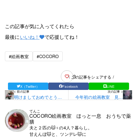
この記事が気に入ってくれたら
最後に
いいね！
で応援してね！
#絵画教室
#COCORO
3
\ この記事をシェアする /
X（Twitter）
Facebook
LINE
< 前の記事
次の記事 >
明けましておめでとうご
今年初の絵画教室 見学
ざいます
ありがとうございます
てんこ
COCORO絵画教室 ほっと一息 おうちで薬
膳
夫と２匹の🐱♀の4人？暮らし。
甘えんぼ🐱と、ツンデレ🐱に