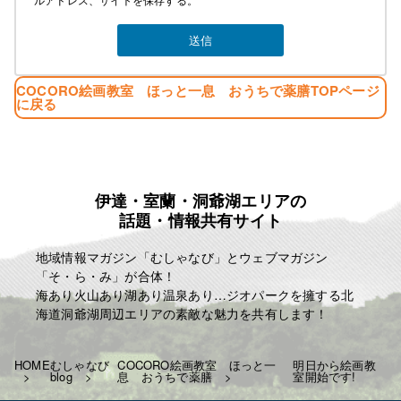
COCORO絵画教室 ほっと一息 おうちで薬膳TOPページ
に戻る
伊達・室蘭・洞爺湖エリアの
話題・情報共有サイト
地域情報マガジン「むしゃなび」とウェブマガジン
「そ・ら・み」が合体！
海あり火山あり湖あり温泉あり…ジオパークを擁する北
海道洞爺湖周辺エリアの素敵な魅力を共有します！
HOME
むしゃなび
COCORO絵画教室 ほっと一
明日から絵画教
blog
息 おうちで薬膳
室開始です!