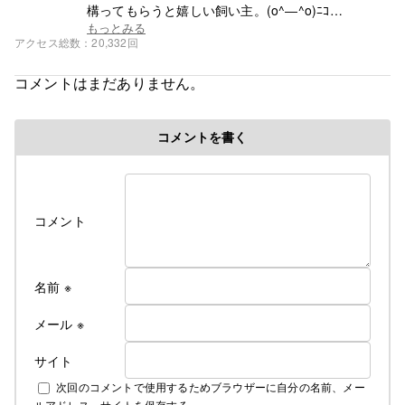
構ってもらうと嬉しい飼い主。(o^―^o)ﾆｺ
この子たちの為にもがんばるぞ～
もっとみる
アクセス総数
20,332回
コメントはまだありません。
コメントを書く
コメント
名前
※
メール
※
サイト
次回のコメントで使用するためブラウザーに自分の名前、メー
ルアドレス、サイトを保存する。