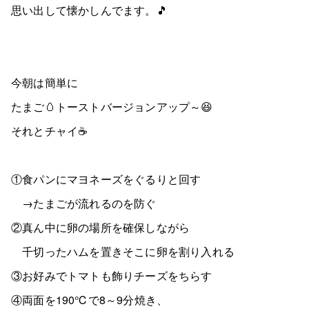
思い出して懐かしんでます。🎵
今朝は簡単に
たまご🥚トーストバージョンアップ～😆
それとチャイ☕
①食パンにマヨネーズをぐるりと回す
→たまごが流れるのを防ぐ
②真ん中に卵の場所を確保しながら
千切ったハムを置きそこに卵を割り入れる
③お好みでトマトも飾りチーズをちらす
④両面を190℃で8～9分焼き、