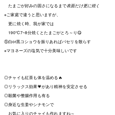
たまごが好みの固さになるまで
表面だけ更に焼く
※ご家庭で違うと思いますが、
更に焼く時、我が家では
190℃7~8分焼くとたまごがとろ～り😋
⑤白or黒コショウを振りあればパセリを散らす
※マヨネーズの塩気で十分美味しいです
◎チャイも紅茶も体を温める🔥
◎リラックス効果💗があり精神を安定させる
◎殺菌や整腸作用も有る
◎身近な生姜やシナモンで
お気に入りのチャイも作れますね～