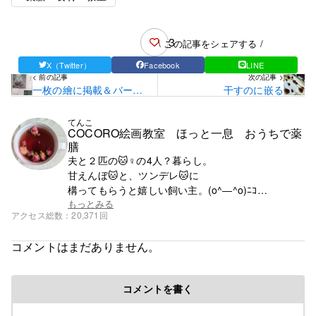
3
\ この記事をシェアする /
X（Twitter）
Facebook
LINE
< 前の記事
次の記事 >
一枚の繪に掲載＆バード
干すのに嵌る
ウォッチング♪
てんこ
COCORO絵画教室 ほっと一息 おうちで薬
膳
夫と２匹の🐱♀の4人？暮らし。
甘えんぼ🐱と、ツンデレ🐱に
構ってもらうと嬉しい飼い主。(o^―^o)ﾆｺ
この子たちの為にもがんばるぞ～
もっとみる
アクセス総数
20,371回
コメントはまだありません。
コメントを書く