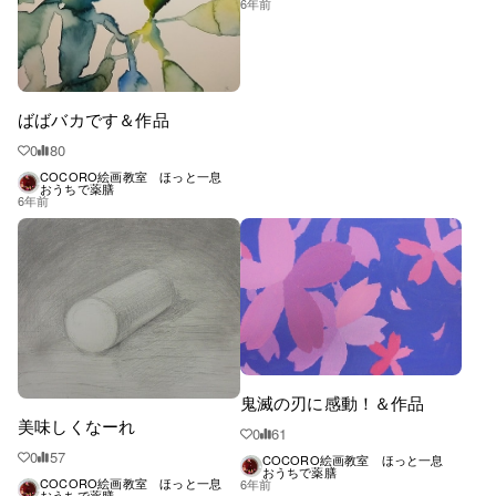
6年前
ばばバカです＆作品
0
80
COCORO絵画教室 ほっと一息
おうちで薬膳
6年前
鬼滅の刃に感動！＆作品
美味しくなーれ
0
61
0
57
COCORO絵画教室 ほっと一息
おうちで薬膳
COCORO絵画教室 ほっと一息
6年前
おうちで薬膳