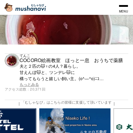
MENU
てんこ
COCORO絵画教室 ほっと一息 おうちで薬膳
夫と２匹の🐱♀の4人？暮らし。
甘えんぼ🐱と、ツンデレ🐱に
構ってもらうと嬉しい飼い主。(o^―^o)ﾆｺ
この子たちの為にもがんばるぞ～
もっとみる
アクセス総数
20,371回
「むしゃなび」はこちらの皆様に支援して頂いています