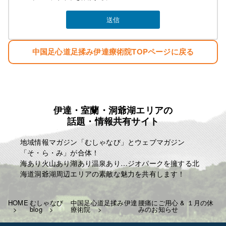
中国足心道足揉み伊達療術院TOPページに戻る
伊達・室蘭・洞爺湖エリアの
話題・情報共有サイト
地域情報マガジン「むしゃなび」とウェブマガジン
「そ・ら・み」が合体！
海あり火山あり湖あり温泉あり…ジオパークを擁する北
海道洞爺湖周辺エリアの素敵な魅力を共有します！
HOME
むしゃなび
中国足心道足揉み伊達
腰痛にご用心 & １月の休
blog
療術院
みのお知らせ