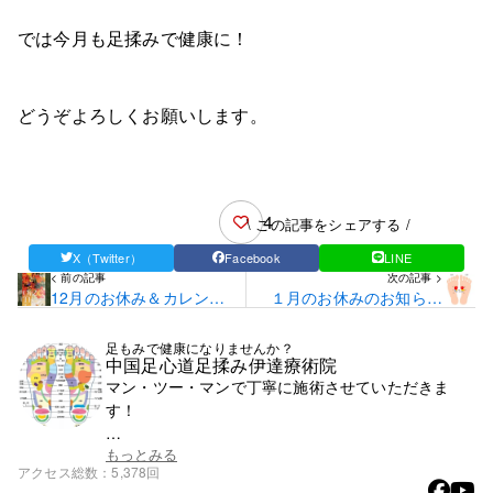
では今月も足揉みで健康に！
どうぞよろしくお願いします。
4
\ この記事をシェアする /
X（Twitter）
Facebook
LINE
< 前の記事
次の記事 >
12月のお休み＆カレンダ
１月のお休みのお知らせ
ープレゼント！！
& この季節特有の健康の
悩み。
足もみで健康になりませんか？
中国足心道足揉み伊達療術院
マン・ツー・マンで丁寧に施術させていただきま
す！
足には「反射区」（神経が集中している面）と呼ば
もっとみる
アクセス総数
5,378回
れる場所が６２箇所あります。その各々の反射区を