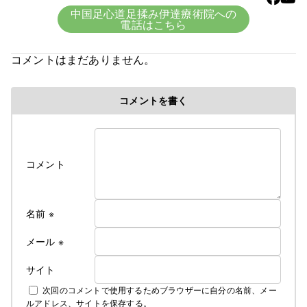
適度に刺激することにより，その部分とつながる体
中国足心道足揉み伊達療術院への
の各器官が刺激を受け，活性化され，体全体が元気
電話はこちら
になっていきます。
気になる症状のある方は，お気軽にご連絡，メール
コメントはまだありません。
ください。
コメントを書く
コメント
名前
※
メール
※
サイト
次回のコメントで使用するためブラウザーに自分の名前、メー
ルアドレス、サイトを保存する。