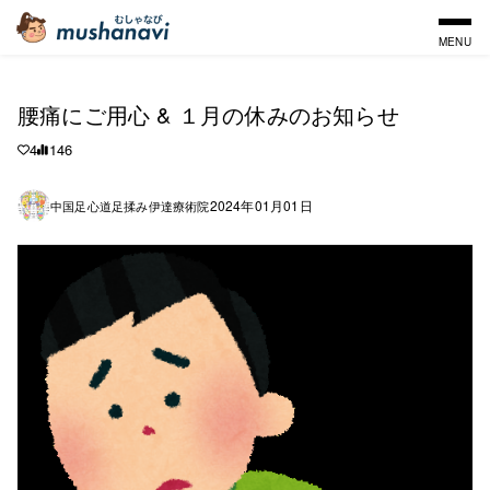
MENU
腰痛にご用心 & １月の休みのお知らせ
4
146
2024年01月01日
中国足心道足揉み伊達療術院