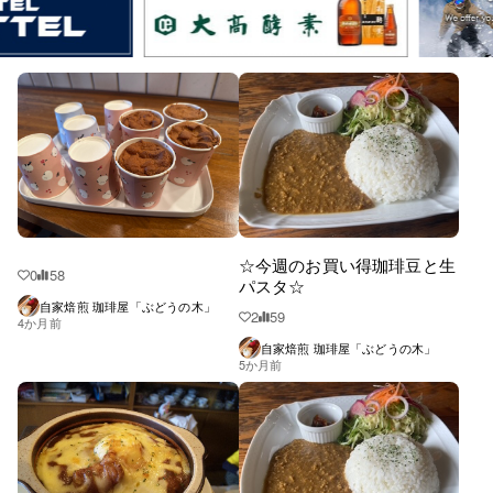
☆今週のお買い得珈琲豆と生
0
58
パスタ☆
自家焙煎 珈琲屋「ぶどうの木」
2
59
4か月前
自家焙煎 珈琲屋「ぶどうの木」
5か月前