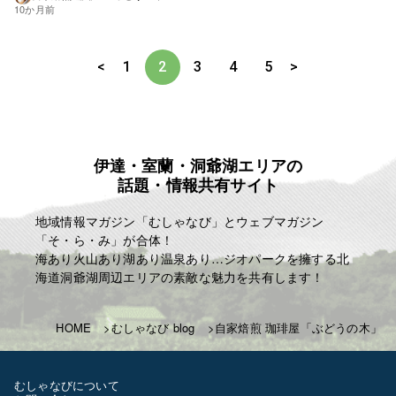
10か月前
<
1
2
3
4
5
>
伊達・室蘭・洞爺湖エリアの
話題・情報共有サイト
地域情報マガジン「むしゃなび」とウェブマガジン
「そ・ら・み」が合体！
海あり火山あり湖あり温泉あり…ジオパークを擁する北
海道洞爺湖周辺エリアの素敵な魅力を共有します！
HOME
むしゃなび blog
自家焙煎 珈琲屋「ぶどうの木」
むしゃなびについて