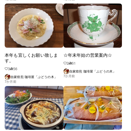
本年も宜しくお願い致しま
☆年末年始の営業案内☆
す。
2
61
3
56
自家焙煎 珈琲屋「ぶどうの木」
7か月前
自家焙煎 珈琲屋「ぶどうの木」
7か月前