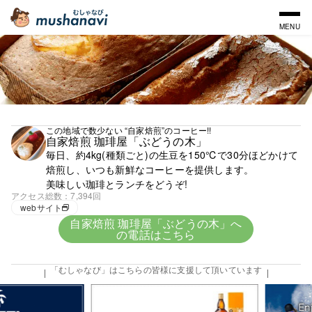
MENU
この地域で数少ない “自家焙煎”のコーヒー!!
自家焙煎 珈琲屋「ぶどうの木」
毎日、約4kg(種類ごと)の生豆を150℃で30分ほどかけて
焙煎し、いつも新鮮なコーヒーを提供します。
美味しい珈琲とランチをどうぞ!
アクセス総数
7,394回
webサイト
自家焙煎 珈琲屋「ぶどうの木」へ
の電話はこちら
「むしゃなび」はこちらの皆様に支援して頂いています