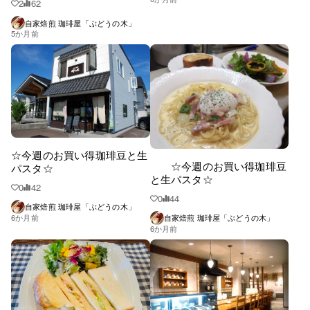
2
62
自家焙煎 珈琲屋「ぶどうの木」
5か月前
☆今週のお買い得珈琲豆と生
☆今週のお買い得珈琲豆
パスタ☆
と生パスタ☆
0
42
0
44
自家焙煎 珈琲屋「ぶどうの木」
6か月前
自家焙煎 珈琲屋「ぶどうの木」
6か月前