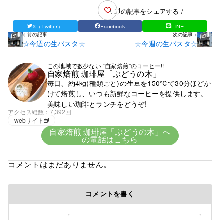
1
\ この記事をシェアする /
X（Twitter）
Facebook
LINE
< 前の記事
次の記事 >
☆今週の生パスタ☆
☆今週の生パスタ☆
この地域で数少ない “自家焙煎”のコーヒー!!
自家焙煎 珈琲屋「ぶどうの木」
毎日、約4kg(種類ごと)の生豆を150℃で30分ほどか
けて焙煎し、いつも新鮮なコーヒーを提供します。
美味しい珈琲とランチをどうぞ!
アクセス総数
7,392回
webサイト
自家焙煎 珈琲屋「ぶどうの木」へ
の電話はこちら
コメントはまだありません。
コメントを書く