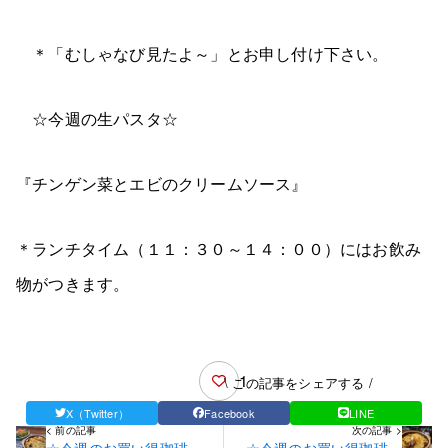
＊「むしゃなび見たよ～」とお申し付け下さい。
☆今週の生パスタ☆
『チンゲン菜とエビのクリームソース』
＊ランチタイム（１１：３０～１４：００）にはお飲み
物がつきます。
1
\ この記事をシェアする /
X（Twitter）
Facebook
LINE
< 前の記事
次の記事 >