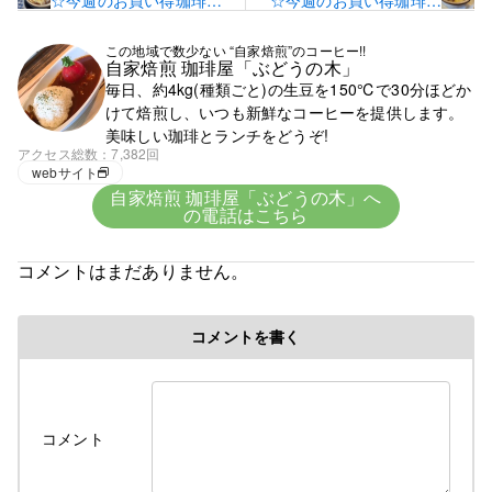
☆今週のお買い得珈琲豆
☆今週のお買い得珈琲豆
と生パスタ☆
と生パスタ☆
この地域で数少ない “自家焙煎”のコーヒー!!
自家焙煎 珈琲屋「ぶどうの木」
毎日、約4kg(種類ごと)の生豆を150℃で30分ほどか
けて焙煎し、いつも新鮮なコーヒーを提供します。
美味しい珈琲とランチをどうぞ!
アクセス総数
7,382回
webサイト
自家焙煎 珈琲屋「ぶどうの木」へ
の電話はこちら
コメントはまだありません。
コメントを書く
コメント