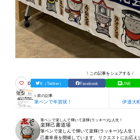
\ この記事をシェアする /
0
X（Twitter）
Facebook
LINE
< 前の記事
筆ペンで年賀状！
伊達大
筆ペンで楽しんで輝いて楽輝(ラッキー)な人生！
楽輝己書道場
筆ペンで楽しんで輝いて楽輝(ラッキー)な人生！
己書幸座を開催しています。リクエストにお応え