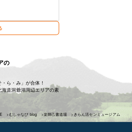
る
アの
ト
そ・ら・み」が合体！
北海道洞爺湖周辺エリアの素
E
むしゃなび blog
楽輝己書道場
きらん活センミュージアム