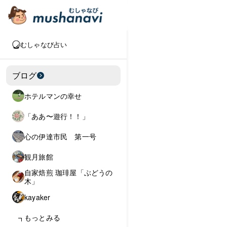
むしゃなび占い
ブログ
ホテルマンの幸せ
「ああ〜遊行！！」
心の伊達市民 第一号
観月旅館
自家焙煎 珈琲屋「ぶどうの
木」
kayaker
もっとみる