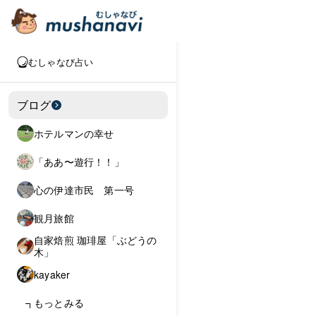
むしゃなび占い
ブログ
ホテルマンの幸せ
「ああ〜遊行！！」
心の伊達市民 第一号
観月旅館
自家焙煎 珈琲屋「ぶどうの
木」
kayaker
もっとみる