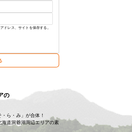
ルアドレス、サイトを保存する。
る
アの
ト
そ・ら・み」が合体！
北海道洞爺湖周辺エリアの素