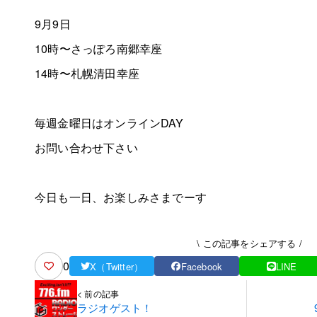
9月9日
10時〜さっぽろ南郷幸座
14時〜札幌清田幸座
毎週金曜日はオンラインDAY
お問い合わせ下さい
今日も一日、お楽しみさまでーす
\ この記事をシェアする /
0
X（Twitter）
Facebook
LINE
< 前の記事
ラジオゲスト！