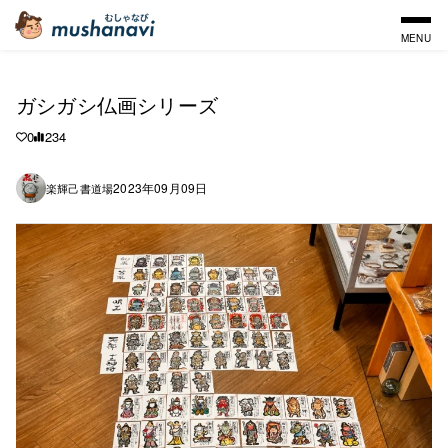
MENU
ガシガシ仏画シリーズ
0
234
2023年09月09日
楽輝己書道場