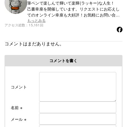
筆ペンで楽しんで輝いて楽輝(ラッキー)な人生！
己書幸座を開催しています。リクエストにお応えし
てのオンライン幸座も大好評！お気軽にお問い合わ
せ下さい。
もっとみる
アクセス総数
15,161回
コメントはまだありません。
コメントを書く
コメント
名前
※
メール
※