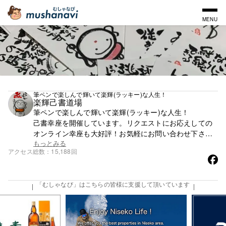
MENU
筆ペンで楽しんで輝いて楽輝(ラッキー)な人生！
楽輝己書道場
筆ペンで楽しんで輝いて楽輝(ラッキー)な人生！
己書幸座を開催しています。リクエストにお応えしての
オンライン幸座も大好評！お気軽にお問い合わせ下さ
い。
もっとみる
アクセス総数
15,188回
「むしゃなび」はこちらの皆様に支援して頂いています