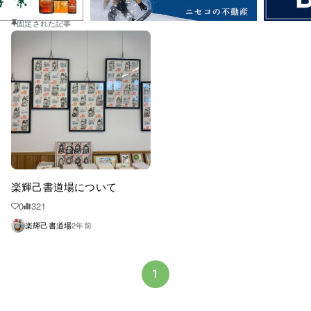
固定された記事
楽輝己書道場について
0
321
楽輝己書道場
2年前
1