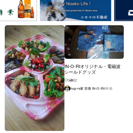
IN-O‐RIオリジナル・電磁波
シールドグッズ
0
62
hug-re家 音璃 IN-O-RI
6年前