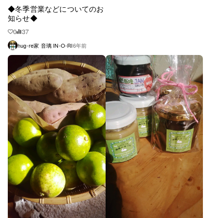
◆冬季営業などについてのお
知らせ◆
0
37
hug-re家 音璃 IN-O-RI
6年前