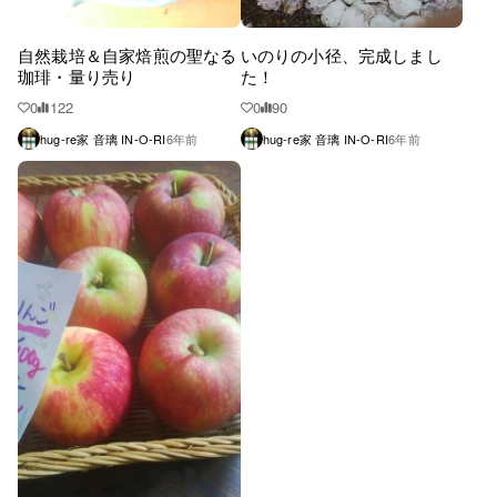
自然栽培＆自家焙煎の聖なる
いのりの小径、完成しまし
珈琲・量り売り
た！
0
122
0
90
hug-re家 音璃 IN-O-RI
6年前
hug-re家 音璃 IN-O-RI
6年前