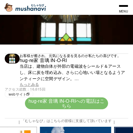
MENU
お客様が癒され、元気になる姿を見るのが私たちの喜びです。
hug-re家 音璃 IN-O-RI
当店は、建物自体が外部の電磁波をシールド＆アース
し、床に炭を埋め込み、さらに心地いい場となるようア
ンティークに空間デザイン。
子供の頃から全く肉食をしないオーナーが作るオリジナ
もっとみる
アクセス総数
16,615回
ルヴィーガン食「いのち食」は、無除草剤・無農薬・無
webサイト
肥料の自然栽培ものを使用し、自家製にこだわり、酵素
hug-re家 音璃 IN-O-RIへの電話はこ
たっぷり。
ちら
お客様が癒され、元気になる姿を見るのが私たちの喜び
です。
「むしゃなび」はこちらの皆様に支援して頂いています