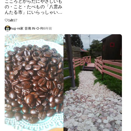
こころとからだにやさしいも
の・こと・たべもの「八雲み
んたる市」にいらっしゃいま
せんか？
0
97
hug-re家 音璃 IN-O-RI
6年前