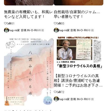
無農薬の有機紫いも、和風レ
自然栽培/自家製のジャム…
モンなど入荷してます！
早い者勝ちです！
0
61
0
65
hug-re家 音璃 IN-O-RI
6年前
hug-re家 音璃 IN-O-RI
6年前
【新型コロナウイルスの真
相】講演会/豊浦町でも急遽
開催！ご予約はお急ぎ下さ
い！
0
72
hug-re家 音璃 IN-O-RI
6年前