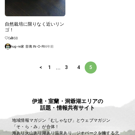
自然栽培に限りなく近いリン
ゴ！
0
68
hug-re家 音璃 IN-O-RI
6年前
…
<
1
3
4
5
伊達・室蘭・洞爺湖エリアの
話題・情報共有サイト
地域情報マガジン「むしゃなび」とウェブマガジン
「そ・ら・み」が合体！
海あり火山あり湖あり温泉あり…ジオパークを擁する北